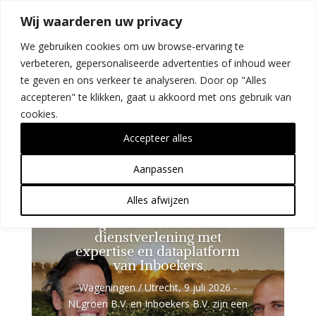
Wij waarderen uw privacy
We gebruiken cookies om uw browse-ervaring te
verbeteren, gepersonaliseerde advertenties of inhoud weer
te geven en ons verkeer te analyseren. Door op "Alles
accepteren" te klikken, gaat u akkoord met ons gebruik van
cookies.
Nieuws
Accepteer alles
Aanpassen
Alles afwijzen
NLgroen versterkt ERE-
dienstverlening met
expertise en dataplatform
van Inboekers
Wageningen / Utrecht, 9 juli 2026 -
NLgroen B.V. en Inboekers B.V. zijn een