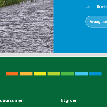
Ik wil
$
Vraag ee
rduurzamen
NLgroen