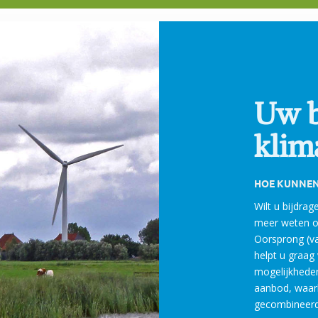
Uw b
klim
HOE KUNNEN
Wilt u bijdra
meer weten ov
Oorsprong (v
helpt u graag
mogelijkheden
aanbod, waarbi
gecombineerd