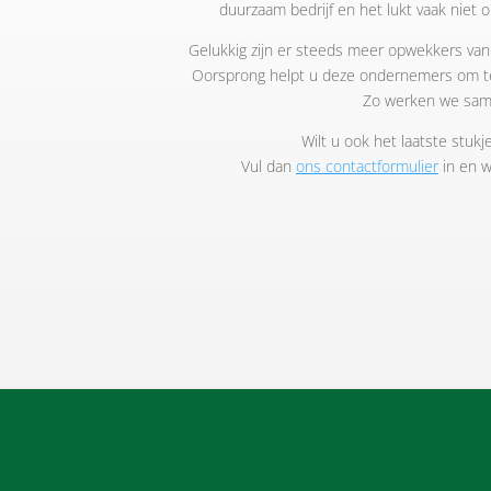
duurzaam bedrijf en het lukt vaak niet 
Gelukkig zijn er steeds meer opwekkers va
Oorsprong helpt u deze ondernemers om te 
Zo werken we sam
Wilt u ook het laatste stuk
Vul dan
ons contactformulier
in en 