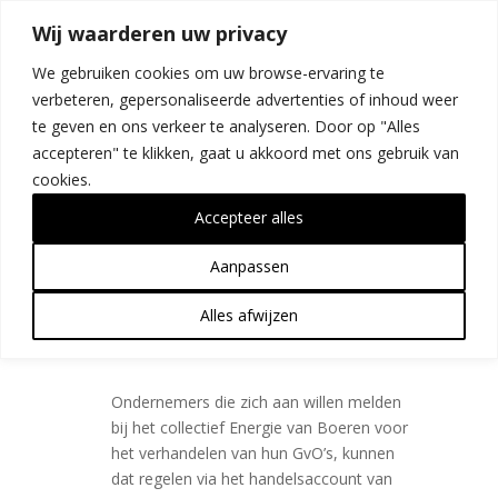
Wij waarderen uw privacy
We gebruiken cookies om uw browse-ervaring te
verbeteren, gepersonaliseerde advertenties of inhoud weer
te geven en ons verkeer te analyseren. Door op "Alles
accepteren" te klikken, gaat u akkoord met ons gebruik van
Hoe zit het met Energie
cookies.
van Boeren?
Accepteer alles
door
Rose Jeronimus
|
jul 1, 2025
Aanpassen
Alles afwijzen
Hoe zit het met Energie van
A
Boeren?
Ondernemers die zich aan willen melden
bij het collectief Energie van Boeren voor
het verhandelen van hun GvO’s, kunnen
dat regelen via het handelsaccount van