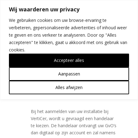
Wij waarderen uw privacy
We gebruiken cookies om uw browse-ervaring te
verbeteren, gepersonaliseerde advertenties of inhoud weer
te geven en ons verkeer te analyseren. Door op "Alles
accepteren" te klikken, gaat u akkoord met ons gebruik van
Hoe worden de GvO’s
cookies.
verhandeld?
Accepteer alles
door
Rose Jeronimus
|
mrt 1, 2025
Aanpassen
Alles afwijzen
Hoe worden de GvO’s
A
verhandeld?
Bij het aanmelden van uw installatie bij
VertiCer, wordt u gevraagd een handelaar
te kiezen. De handelaar ontvangt uw GvO’s
dan digitaal op zijn account en zal namens