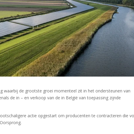
ag waarbij de grootste groei momenteel zit in het ondersteunen van
nals de in – en verkoop van de in België van toepassing zijnde
ootschaligere actie opgestart om producenten te contracteren die v
n Oorsprong.