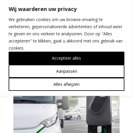
Wij waarderen uw privacy
We gebruiken cookies om uw browse-ervaring te
verbeteren, gepersonaliseerde advertenties of inhoud weer
te geven en ons verkeer te analyseren. Door op "Alles
accepteren" te klikken, gaat u akkoord met ons gebruik van
Je elektrische voertuig kan
cookies.
meer opleveren dan je
Accepteer alles
denkt
Aanpassen
door
Christy
|
jun 22, 2026
|
Nieuws
Alles afwijzen