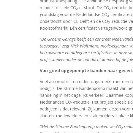
brandstofbesparing. Die additionele besparing v
minder fossiele CO₂-uitstoot. De CO₂-reductie b
grondslag voor de Nederlandse CO₂-certificaten
onderzocht door CE Delft en de CO
-reductie v
2
Koolstofmarkt. Eén certificaat vertegenwoordigt
“De Groene Garage heeft een concreet Nederland
toevoegen,” zegt Nick Waltmans, mede-eigenaar va
betrouwbare en uitlegbare certificaten. In deze 
professioneel onder de aandacht komen bij de jui
Van goed opgepompte banden naar gecerti
Veel automobilisten rijden ongemerkt met een 
nodig is. De Slimme Bandenpomp maakt van het
handeling in het dagelijks verkeer. Daarmee ko
Nederlandse CO₂-reductie. Het project speelt zi
bedrijven is dat relevant. Zij kunnen kiezen voo
klanten, medewerkers en stakeholders. Lokale k
“Met de Slimme Bandenpomp maken we CO₂-reductie 