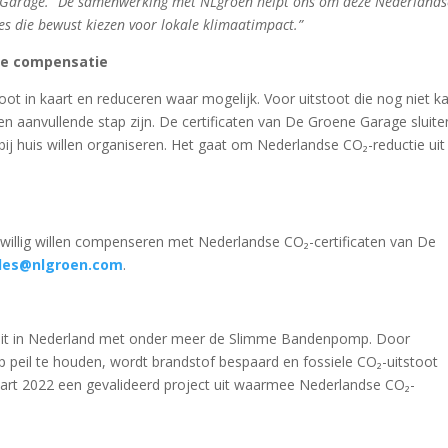
ne Garage. “De samenwerking met NLgroen helpt ons om deze Nederlands
es die bewust kiezen voor lokale klimaatimpact.”
ige compensatie
ot in kaart en reduceren waar mogelijk. Voor uitstoot die nog niet k
n aanvullende stap zijn. De certificaten van De Groene Garage sluite
 bij huis willen organiseren. Het gaat om Nederlandse CO₂-reductie uit
ijwillig willen compenseren met Nederlandse CO₂-certificaten van De
les@nlgroen.com
.
eit in Nederland met onder meer de Slimme Bandenpomp. Door
 peil te houden, wordt brandstof bespaard en fossiele CO₂-uitstoot
art 2022 een gevalideerd project uit waarmee Nederlandse CO₂-