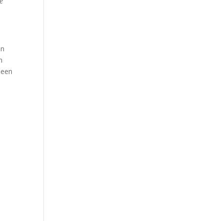
e
an
n
 een