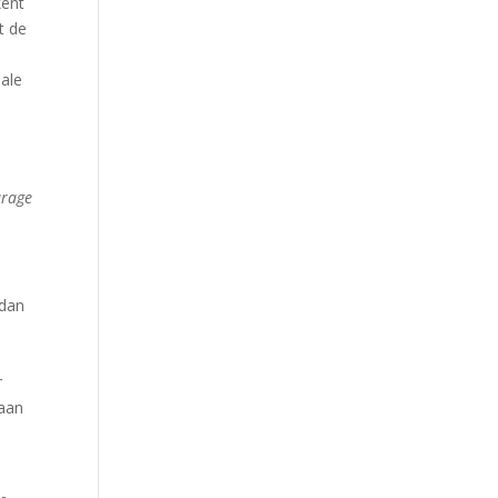
kent
t de
nale
arage
 dan
r
 aan