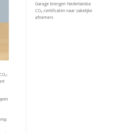
Garage brengen Nederlandse
CO₂-certificaten naar zakelijke
afnemers
CO₂-
ert
mpen
pomp