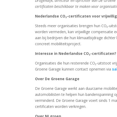
Drogendijk, directeur en oprichter van De Groe
certificaten beschikbaar te maken voor organisati
Nederlandse CO₂-certificaten voor vrijwill
Steeds meer organisaties brengen hun CO₂-uitsto
worden vermeden, kan vrijwillige compensatie ee
aan bij bedrijven die hun klimaatbijdrage dichter
concreet mobiliteitsproject.
Interesse in Nederlandse CO₂-certificaten?
Organisaties die hun resterende CO₂-uitstoot vr
Groene Garage kunnen contact opnemen via
sa
Over De Groene Garage
De Groene Garage werkt aan duurzame mobilit
automobilisten te helpen hun bandenspanning op
verminderd. De Groene Garage voert sinds 1 ma
certificaten worden verkregen.
Over NLgroen