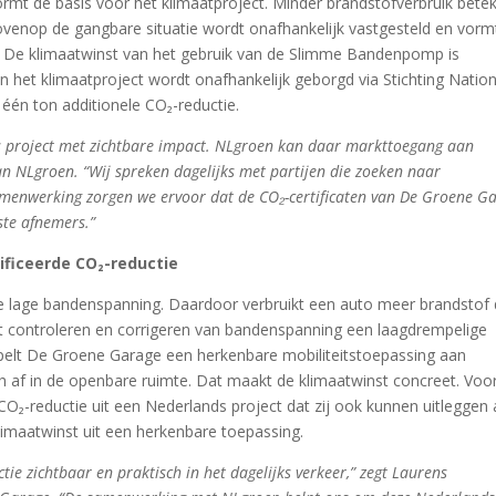
ormt de basis voor het klimaatproject. Minder brandstofverbruik bete
ovenop de gangbare situatie wordt onafhankelijk vastgesteld en vorm
. De klimaatwinst van het gebruik van de Slimme Bandenpomp is
an het klimaatproject wordt onafhankelijk geborgd via Stichting Natio
 één ton additionele CO₂-reductie.
s project met zichtbare impact. NLgroen kan daar markttoegang aan
n NLgroen. “Wij spreken dagelijks met partijen die zoeken naar
samenwerking zorgen we ervoor dat de CO₂-certificaten van De Groene G
ste afnemers.”
ficeerde CO₂-reductie
te lage bandenspanning. Daardoor verbruikt een auto meer brandstof
 controleren en corrigeren van bandenspanning een laagdrempelige
ppelt De Groene Garage een herkenbare mobiliteitstoepassing aan
ch af in de openbare ruimte. Dat maakt de klimaatwinst concreet. Voo
r CO₂-reductie uit een Nederlands project dat zij ook kunnen uitleggen
limaatwinst uit een herkenbare toepassing.
zichtbaar en praktisch in het dagelijks verkeer,” zegt Laurens